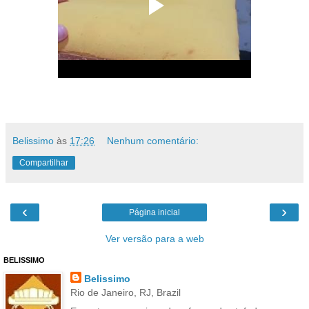
Belissimo
às
17:26
Nenhum comentário:
Compartilhar
‹
›
Página inicial
Ver versão para a web
BELISSIMO
Belissimo
Rio de Janeiro, RJ, Brazil